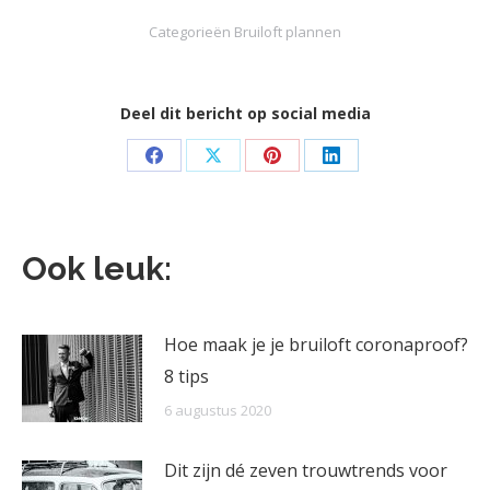
Categorieën
Bruiloft plannen
Deel dit bericht op social media
Deel
Deel
Deel
Deel
knoppen
knoppen
knoppen
knoppen
Ook leuk:
Hoe maak je je bruiloft coronaproof?
8 tips
6 augustus 2020
Dit zijn dé zeven trouwtrends voor