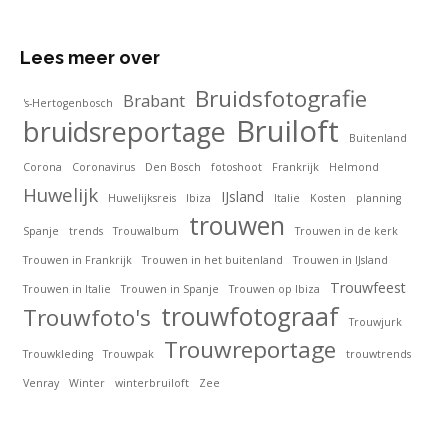
Lees meer over
Bruidsfotografie
Brabant
's-Hertogenbosch
Bruiloft
bruidsreportage
Buitenland
Corona
Coronavirus
Den Bosch
fotoshoot
Frankrijk
Helmond
Huwelijk
IJsland
Huwelijksreis
Ibiza
Italie
Kosten
planning
trouwen
Spanje
trends
Trouwalbum
Trouwen in de kerk
Trouwen in Frankrijk
Trouwen in het buitenland
Trouwen in IJsland
Trouwfeest
Trouwen in Italie
Trouwen in Spanje
Trouwen op Ibiza
trouwfotograaf
Trouwfoto's
Trouwjurk
Trouwreportage
Trouwkleding
Trouwpak
trouwtrends
Venray
Winter
winterbruiloft
Zee