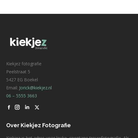
Kiekjez fotografie
Peelstraat 5
5427 EG Boekel
Email:
Jorick@kiekjez.nl
06 – 5555 3663
Facebook
Linkedin
X
Over Kiekjez Fotografie
Kiekjez is het adres voor leuke, spontane trouwfotografie. Als