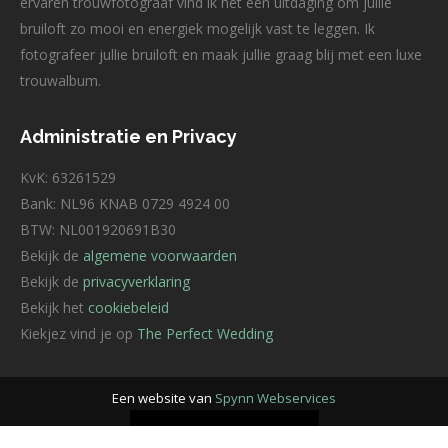
ervaren trouwfotograaf vind ik het een uitdaging om jullie
bruiloft zo mooi en energiek mogelijk vast te leggen. Ik
fotografeer jullie bruiloft en maak jullie graag blij met een luxe
trouwalbum.
Administratie en Privacy
KvK: 63261529
Bank: NL96 KNAB 0729 4924 00
BTW: NL001920691B30
Bekijk de
algemene voorwaarden
Bekijk de
privacyverklaring
Bekijk het
cookiebeleid
Kiekjez vind je op
The Perfect Wedding
Een website van
Spynn Webservices