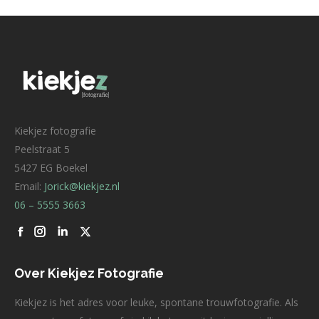
Kiekjez fotografie
Peelstraat 5
5427 EG Boekel
Email:
Jorick@kiekjez.nl
06 – 5555 3663
Facebook
Linkedin
X
Over Kiekjez Fotografie
Kiekjez is het adres voor leuke, spontane trouwfotografie. Als