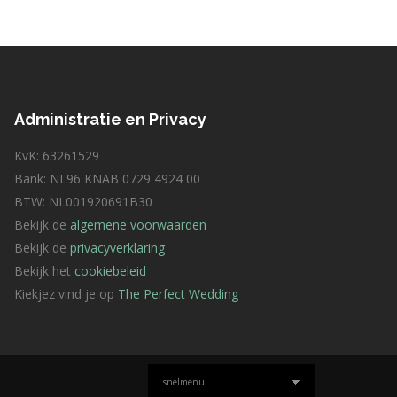
Administratie en Privacy
KvK: 63261529
Bank: NL96 KNAB 0729 4924 00
BTW: NL001920691B30
Bekijk de
algemene voorwaarden
Bekijk de
privacyverklaring
Bekijk het
cookiebeleid
Kiekjez vind je op
The Perfect Wedding