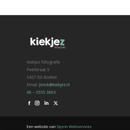
Kiekjez fotografie
Peelstraat 5
5427 EG Boekel
Email:
Jorick@kiekjez.nl
06 – 5555 3663
Facebook
Linkedin
X
Een website van
Spynn Webservices