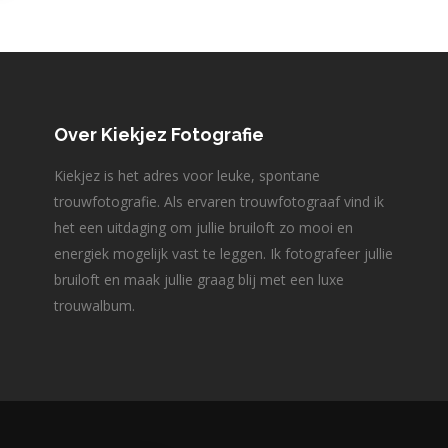
Over Kiekjez Fotografie
Kiekjez is het adres voor leuke, spontane
trouwfotografie. Als ervaren trouwfotograaf vind ik
het een uitdaging om jullie bruiloft zo mooi en
energiek mogelijk vast te leggen. Ik fotografeer jullie
bruiloft en maak jullie graag blij met een luxe
trouwalbum.