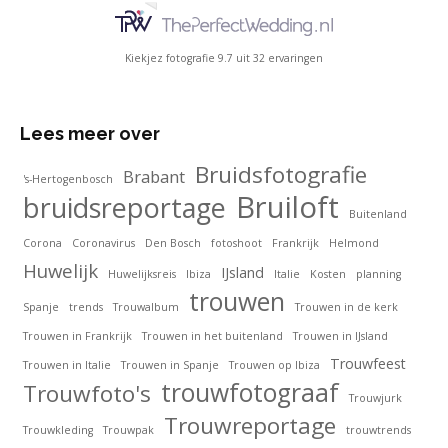
Kiekjez fotografie
9.7
uit
32
ervaringen
Lees meer over
Bruidsfotografie
Brabant
's-Hertogenbosch
Bruiloft
bruidsreportage
Buitenland
Corona
Coronavirus
Den Bosch
fotoshoot
Frankrijk
Helmond
Huwelijk
IJsland
Huwelijksreis
Ibiza
Italie
Kosten
planning
trouwen
Spanje
trends
Trouwalbum
Trouwen in de kerk
Trouwen in Frankrijk
Trouwen in het buitenland
Trouwen in IJsland
Trouwfeest
Trouwen in Italie
Trouwen in Spanje
Trouwen op Ibiza
trouwfotograaf
Trouwfoto's
Trouwjurk
Trouwreportage
Trouwkleding
Trouwpak
trouwtrends