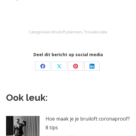
Categorieën
Bruiloft plannen
,
Trouwlocatie
Deel dit bericht op social media
Deel
Deel
Deel
Deel
knoppen
knoppen
knoppen
knoppen
Ook leuk:
Hoe maak je je bruiloft coronaproof?
8 tips