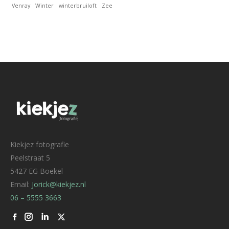
Venray
Winter
winterbruiloft
Zee
Kiekjez fotografie
Peelstraat 5
5427 EG Boekel
Email:
Jorick@kiekjez.nl
06 – 5555 3663
Facebook
Linkedin
X