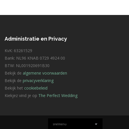
Administratie en Privacy
KvK: 63261529
Bank: NL96 KNAB 0729 4924 00
BTW: NL001920691B30
Bekijk de
algemene voorwaarden
Bekijk de
privacyverklaring
Bekijk het
cookiebeleid
Kiekjez vind je op
The Perfect Wedding