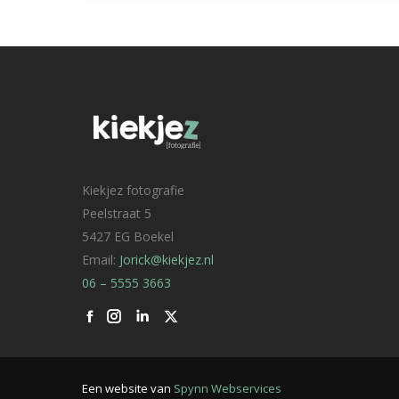
Kiekjez fotografie
Peelstraat 5
5427 EG Boekel
Email:
Jorick@kiekjez.nl
06 – 5555 3663
Facebook
Linkedin
X
Een website van
Spynn Webservices