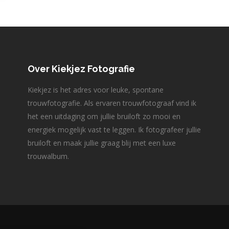
Over Kiekjez Fotografie
Kiekjez is het adres voor leuke, spontane
trouwfotografie. Als ervaren trouwfotograaf vind ik
het een uitdaging om jullie bruiloft zo mooi en
energiek mogelijk vast te leggen. Ik fotografeer jullie
bruiloft en maak jullie graag blij met een luxe
trouwalbum.