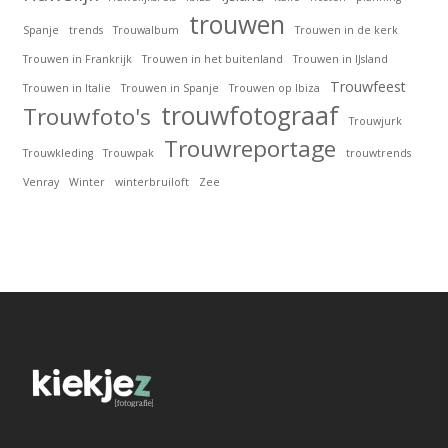
trouwen
Spanje
trends
Trouwalbum
Trouwen in de kerk
Trouwen in Frankrijk
Trouwen in het buitenland
Trouwen in IJsland
Trouwfeest
Trouwen in Italie
Trouwen in Spanje
Trouwen op Ibiza
trouwfotograaf
Trouwfoto's
Trouwjurk
Trouwreportage
Trouwkleding
Trouwpak
trouwtrends
Venray
Winter
winterbruiloft
Zee