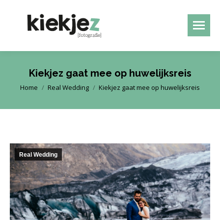
Kiekjez gaat mee op huwelijksreis
Je bent hier:
Home
Real Wedding
Kiekjez gaat mee op huwelijksreis
Real Wedding