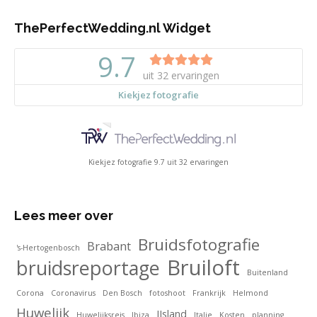
ThePerfectWedding.nl Widget
Kiekjez fotografie
9.7
uit
32
ervaringen
Lees meer over
Bruidsfotografie
Brabant
's-Hertogenbosch
Bruiloft
bruidsreportage
Buitenland
Corona
Coronavirus
Den Bosch
fotoshoot
Frankrijk
Helmond
Huwelijk
IJsland
Huwelijksreis
Ibiza
Italie
Kosten
planning