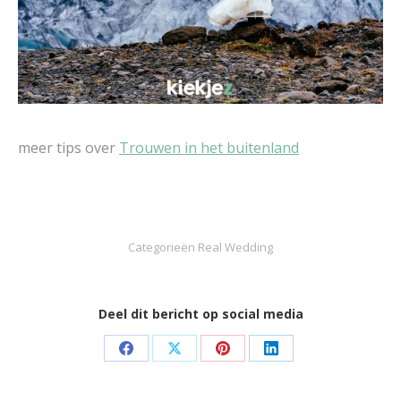
meer tips over
Trouwen in het buitenland
Categorieën
Real Wedding
Deel dit bericht op social media
Deel
Deel
Deel
Deel
knoppen
knoppen
knoppen
knoppen