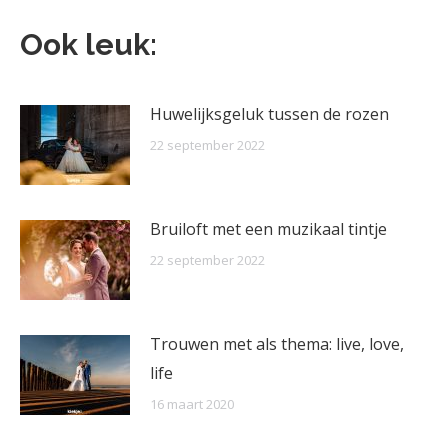
Ook leuk:
Huwelijksgeluk tussen de rozen
22 september 2022
Bruiloft met een muzikaal tintje
22 september 2022
Trouwen met als thema: live, love,
life
16 maart 2020